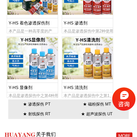
Y-HS 着色渗透探伤剂
Y-HS 渗透剂
本产品是一种高零度的产
本品是渗透探伤中第2种使用
品，用于检测裂缝和其他多
品，在被检物件查表面进行
空性工件的表面开口缺陷，
前面处理并干燥后，可使用
可广泛用于压力容器...
本品对被检物件...
Y-HS 显像剂
Y-HS 清洗剂
本品是渗透探伤中之第4种用
本产品是渗透探伤中之第1、
品，在被检查物件表面多余
3种使用品，在被检查物件表
★ 渗透探伤 PT
★ 磁粉探伤 MT
的渗透液清洗处理完毕后，
面进行前处理和对被检工作
★ 射线探伤 RT
★ 超声波探伤 UT
可使用本品缺陷显示
表面多余的渗透液