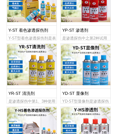
Y-ST 着色渗透探伤剂
YP-ST 渗透剂
Y-ST型着色渗透探伤剂是表
是渗透探伤中之第2种试用
面探伤的最常用的一种方
品，在被检查物件表面进行
法，通过目视，可以快速直
前处理并干燥后，可使用本
接地观察到被检...
品对被检物件表面...
YR-ST 清洗剂
YD-ST 显像剂
是渗透探伤中第1、3种使用
YD-ST型显像剂是渗透探伤
品，在被检查物件表面进行
中之第4种使用品，在被检查
前处理和对被检工件表面多
物件表面多余的渗透液清洗
余的渗透液进行...
处理完毕后...